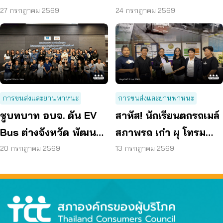
70 ลดค่าครองชีพ
Bus อยุธยา
27 กรกฎาคม 2569
24 กรกฎาคม 2569
การขนส่งและยานพาหนะ
การขนส่งและยานพาหนะ
ชูบทบาท อบจ. ดัน EV
สาหัส! นักเรียนตกรถเมล์
Bus ต่างจังหวัด พัฒนา
สภาพรถ เก่า ผุ โทรม
ขนส่งสาธารณะไร้รอย
ถามหามาตรฐานรถ
20 กรกฎาคม 2569
13 กรกฎาคม 2569
ต่อ
ปลอดภัย