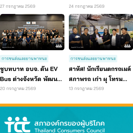
70 ลดค่าครองชีพ
Bus อยุธยา
27 กรกฎาคม 2569
24 กรกฎาคม 2569
การขนส่งและยานพาหนะ
การขนส่งและยานพาหนะ
ชูบทบาท อบจ. ดัน EV
สาหัส! นักเรียนตกรถเมล์
Bus ต่างจังหวัด พัฒนา
สภาพรถ เก่า ผุ โทรม
ขนส่งสาธารณะไร้รอย
ถามหามาตรฐานรถ
20 กรกฎาคม 2569
13 กรกฎาคม 2569
ต่อ
ปลอดภัย