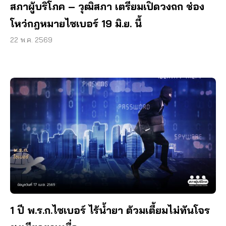
สภาผู้บริโภค – วุฒิสภา เตรียมเปิดวงถก ช่อง
โหว่กฎหมายไซเบอร์ 19 มิ.ย. นี้
22 พ.ค. 2569
1 ปี พ.ร.ก.ไซเบอร์ ไร้น้ำยา ต้วมเตี้ยมไม่ทันโจร