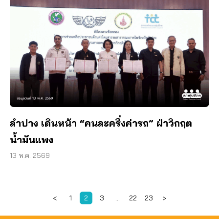
ลำปาง เดินหน้า “คนละครึ่งค่ารถ” ฝ่าวิกฤต
น้ำมันแพง
13 พ.ค. 2569
<
1
2
3
…
22
23
>