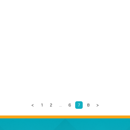
ระบาด
<
1
2
…
6
7
8
>