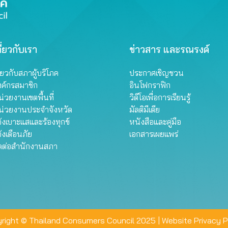
ี่ยวกับเรา
ข่าวสาร และรณรงค์
ี่ยวกับสภาผู้บริโภค
ประกาศเชิญชวน
งค์กรสมาชิก
อินโฟกราฟิก
่วยงานเขตพื้นที่
วิดีโอเพื่อการเรียนรู้
น่วยงานประจำจังหวัด
มัลติมีเดีย
้งเบาะแสและร้องทุกข์
หนังสือและคู่มือ
้งเตือนภัย
เอกสารเผยแพร่
ิดต่อสำนักงานสภา
right © Thailand Consumers Council 2025 |
Website Privacy P