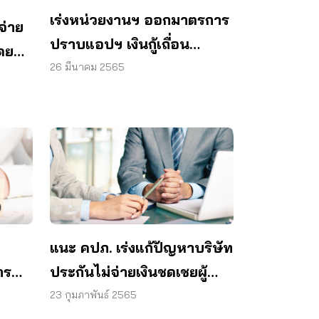
เร่งหน่วยงานฯ ออกมาตรการ
จ่าย
ปราบแอปฯ เงินกู้เถื่อน
โดย
ออนไลน์
26 มีนาคม 2565
ท
แนะ คปภ. เร่งแก้ปัญหาบริษัท
าร
ประกันไม่จ่ายเงินชดเชยผู้
ค
ป่วยโควิด ที่เข้าระบบการดูแล
23 กุมภาพันธ์ 2565