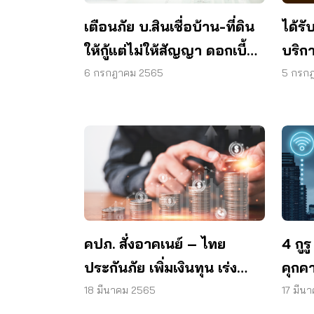
ได้ร
เตือนภัย บ.สินเชื่อบ้าน-ที่ดิน
บริกา
ให้กู้แต่ไม่ให้สัญญา ดอกเบี้ย
จดจำน
งอก สุดท้ายโดนฟ้อง
5 กรก
6 กรกฎาคม 2565
คปภ. สั่งอาคเนย์ – ไทย
4 กูร
ประกันภัย เพิ่มเงินทุน เร่ง
คุกคา
เยียวยาผู้ซื้อประกัน
18 มีนาคม 2565
17 มีน