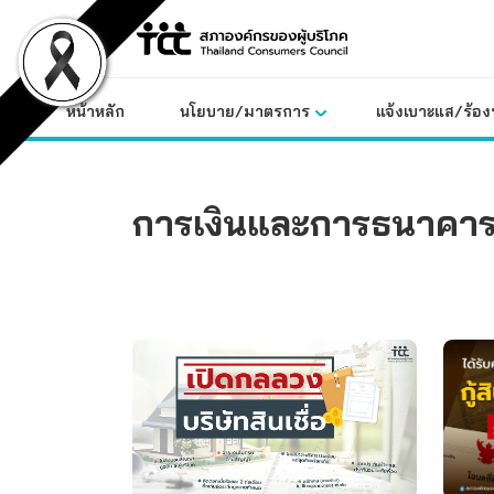
Skip
to
content
หน้าหลัก
นโยบาย/มาตรการ
แจ้งเบาะแส/ร้องท
การเงินและการธนาคา