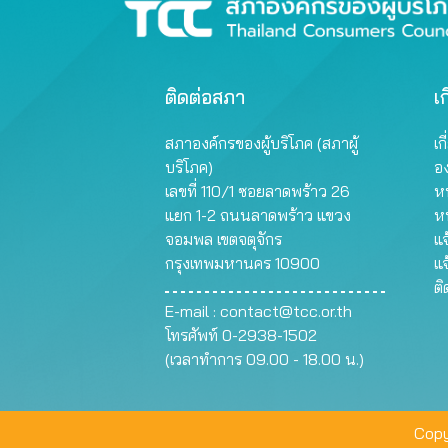
ติดต่อสภา
เก
สภาองค์กรของผู้บริโภค (สภาผู้
เก
บริโภค)
อ
เลขที่ 110/1 ซอยลาดพร้าว 26
หน
แยก 1-2 ถนนลาดพร้าว แขวง
ห
จอมพล เขตจตุจักร
แจ
กรุงเทพมหานคร 10900
แจ
ต
E-mail :
contact@tcc.or.th
โทรศัพท์ 0-2938-1502
(เวลาทำการ 09.00 - 18.00 น.)
Copy