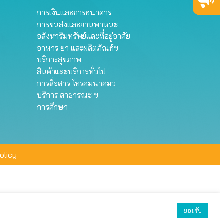
การเงินและการธนาคาร
การขนส่งและยานพาหนะ
อสังหาริมทรัพย์และที่อยู่อาศัย
อาหาร ยา และผลิตภัณฑ์ฯ
บริการสุขภาพ
สินค้าและบริการทั่วไป
การสื่อสาร โทรคมนาคมฯ
บริการ สาธารณะ ฯ
การศึกษา
olicy
ยอมรับ
ยอมรับทั้งหมด
ตั้งค่า
ปฏิเสธ