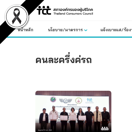
Skip
to
content
หน้าหลัก
นโยบาย/มาตรการ
แจ้งเบาะแส/ร้องท
คนละครึ่งค่รถ