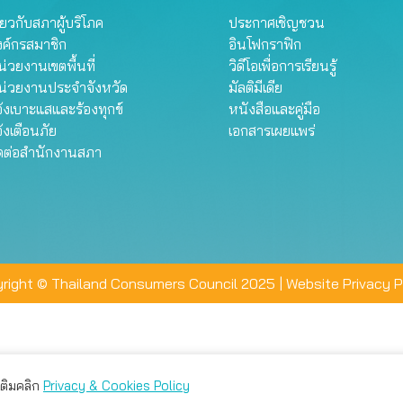
ี่ยวกับสภาผู้บริโภค
ประกาศเชิญชวน
งค์กรสมาชิก
อินโฟกราฟิก
่วยงานเขตพื้นที่
วิดีโอเพื่อการเรียนรู้
น่วยงานประจำจังหวัด
มัลติมีเดีย
้งเบาะแสและร้องทุกข์
หนังสือและคู่มือ
้งเตือนภัย
เอกสารเผยแพร่
ิดต่อสำนักงานสภา
right © Thailand Consumers Council 2025 |
Website Privacy P
มเติมคลิก
Privacy & Cookies Policy
่าน คุณสามารถเลือกตั้งค่าความเป็นส่วนตัวได้