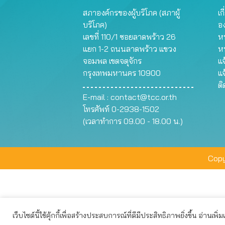
สภาองค์กรของผู้บริโภค (สภาผู้
เก
บริโภค)
อ
เลขที่ 110/1 ซอยลาดพร้าว 26
หน
แยก 1-2 ถนนลาดพร้าว แขวง
ห
จอมพล เขตจตุจักร
แจ
กรุงเทพมหานคร 10900
แจ
ต
E-mail :
contact@tcc.or.th
โทรศัพท์ 0-2938-1502
(เวลาทำการ 09.00 - 18.00 น.)
Copy
เว็บไซต์นี้ใช้คุ้กกี้เพื่อสร้างประสบการณ์ที่ดีมีประสิทธิภาพยิ่งขึ้น อ่านเพิ่
เว็บไซต์นี้ใช้คุกกี้เพื่อมอบประสบการณ์การใช้งานที่ดีให้แก่ท