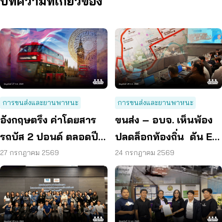
บทความที่เกี่ยวข้อง
การขนส่งและยานพาหนะ
การขนส่งและยานพาหนะ
อังกฤษตรึง ค่าโดยสาร
ขนส่ง – อบจ. เห็นพ้อง
รถบัส 2 ปอนด์ ตลอดปี
ปลดล็อกท้องถิ่น ดัน EV
70 ลดค่าครองชีพ
Bus อยุธยา
27 กรกฎาคม 2569
24 กรกฎาคม 2569