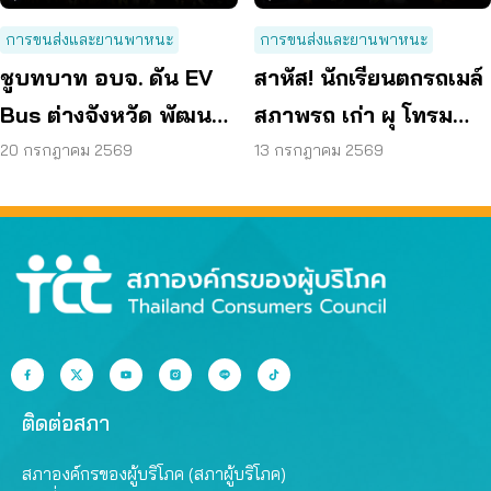
การขนส่งและยานพาหนะ
การขนส่งและยานพาหนะ
ชูบทบาท อบจ. ดัน EV
สาหัส! นักเรียนตกรถเมล์
Bus ต่างจังหวัด พัฒนา
สภาพรถ เก่า ผุ โทรม
ขนส่งสาธารณะไร้รอย
ถามหามาตรฐานรถ
20 กรกฎาคม 2569
13 กรกฎาคม 2569
ต่อ
ปลอดภัย
ติดต่อสภา
สภาองค์กรของผู้บริโภค (สภาผู้บริโภค)