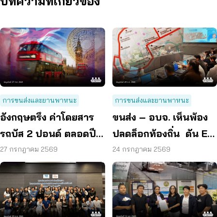
บทความที่เกี่ยวข้อง
การขนส่งและยานพาหนะ
การขนส่งและยานพาหนะ
อังกฤษตรึง ค่าโดยสาร
ขนส่ง – อบจ. เห็นพ้อง
รถบัส 2 ปอนด์ ตลอดปี
ปลดล็อกท้องถิ่น ดัน EV
70 ลดค่าครองชีพ
Bus อยุธยา
27 กรกฎาคม 2569
24 กรกฎาคม 2569