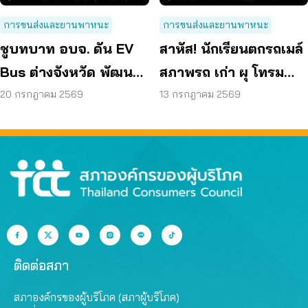
การขนส่งและยานพาหนะ
การขนส่งและยานพาหนะ
ชูบทบาท อบจ. ดัน EV
สาหัส! นักเรียนตกรถเมล์
Bus ต่างจังหวัด พัฒนา
สภาพรถ เก่า ผุ โทรม
ขนส่งสาธารณะไร้รอย
ถามหามาตรฐานรถ
20 กรกฎาคม 2569
13 กรกฎาคม 2569
ต่อ
ปลอดภัย
ติดต่อสภา
สภาองค์กรของผู้บริโภค (สภาผู้บริโภค)