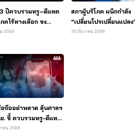
3 ปีควบรวมทรู–ดีแทค
สภาผู้บริโภค ผนึกกำลัง
ิโภคไร้ทางเลือก ชง
“เปลี่ยนโปรเปลี่ยนแปลง” 
าลใหม่ปฏิรูป กสทช.
ศึกค่ามือถือมหาโหด
คม 2569
30 ธันวาคม 2568
้มือถืออย่าพลาด ลุ้นศาลฯ
.ย. ชี้ ควบรวมทรู-ดีแทค
าดหรือไม่?
ยายน 2568