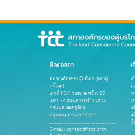
ติดต่อสภา
เก
สภาองค์กรของผู้บริโภค (สภาผู้
เก
บริโภค)
อ
เลขที่ 110/1 ซอยลาดพร้าว 26
หน
แยก 1-2 ถนนลาดพร้าว แขวง
ห
จอมพล เขตจตุจักร
แจ
กรุงเทพมหานคร 10900
แจ
ต
E-mail :
contact@tcc.or.th