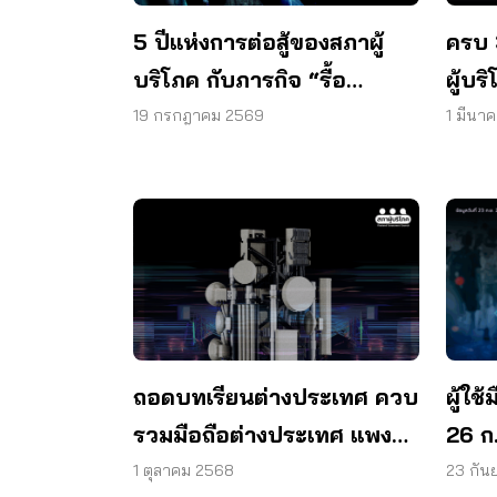
5 ปีแห่งการต่อสู้ของสภาผู้
ครบ 
บริโภค กับภารกิจ “รื้อ
ผู้บร
กสทช.” เพื่อทวงคืนสิทธิผู้
รัฐบ
19 กรกฎาคม 2569
1 มีนา
บริโภคโทรคมนาคม
ถอดบทเรียนต่างประเทศ ควบ
ผู้ใช
รวมมือถือต่างประเทศ แพง
26 ก
ขึ้น-กระทบผู้ใช้
ผูกข
1 ตุลาคม 2568
23 กัน