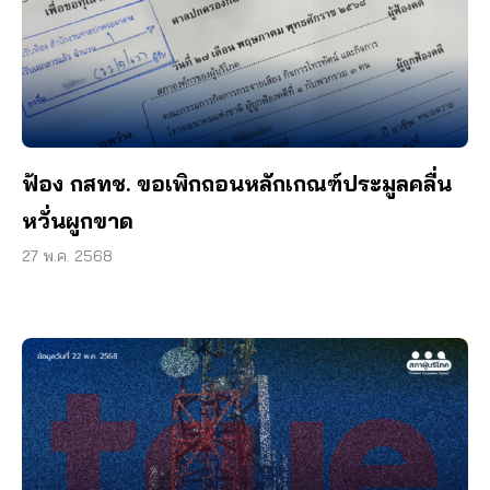
ฟ้อง กสทช. ขอเพิกถอนหลักเกณฑ์ประมูลคลื่น
หวั่นผูกขาด
27 พ.ค. 2568