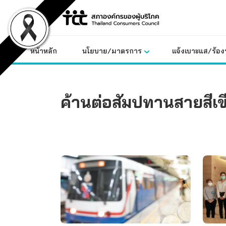
Skip
to
content
หน้าหลัก
นโยบาย/มาตรการ
แจ้งเบาะแส/ร้องท
ค้านต่อสัมปทานสายสีเข