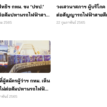
สิทธิฯ กทม. ชง ‘ปชป.’
วงเสวนาสภาฯ ผู้บริโภค 
ต่อสัมปทานรถไฟฟ้าสาย
ต่อสัญญารถไฟฟ้าสายสีเ
ยว
ห่วงผู้บริโภครับภาระค่า
คม 2565
22 กุมภาพันธ์ 2565
โดยสารแพง
ที่ผู้สมัครผู้ว่าฯ กทม. เห็น
 ไม่ต่อสัมปทานรถไฟฟ้า
เขียว พร้อมฟันธง ค่า
ภาพันธ์ 2565
ารต่ำกว่า 65 บาท ทำได้