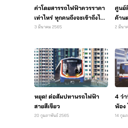
ค่าโดยสารรถไฟฟ้าควรราคา
ศูนย์
เท่าไหร่ ทุกคนถึงจะเข้าถึงได้
ค้าน
?
สีเขี
3 มีนาคม 2565
2 มีนา
หยุด! ต่อสัมปทานรถไฟฟ้า
4 ว่า
สายสีเขียว
พ้อง
สายสี
20 กุมภาพันธ์ 2565
14 กุม
โดยส