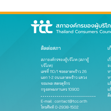
จริง!
ติดต่อสภา
เก
สภาองค์กรของผู้บริโภค (สภาผู้
เก
บริโภค)
อ
เลขที่ 110/1 ซอยลาดพร้าว 26
หน
แยก 1-2 ถนนลาดพร้าว แขวง
ห
จอมพล เขตจตุจักร
แจ
กรุงเทพมหานคร 10900
แจ
ต
E-mail :
contact@tcc.or.th
โทรศัพท์ 0-2938-1502