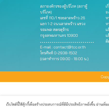
สภาองค์กรของผู้บริโภค (สภาผู้
เก
บริโภค)
อ
เลขที่ 110/1 ซอยลาดพร้าว 26
หน
แยก 1-2 ถนนลาดพร้าว แขวง
ห
จอมพล เขตจตุจักร
แจ
กรุงเทพมหานคร 10900
แจ
ต
E-mail :
contact@tcc.or.th
โทรศัพท์ 0-2938-1502
(เวลาทำการ 09.00 - 18.00 น.)
Copy
เว็บไซต์นี้ใช้คุ้กกี้เพื่อสร้างประสบการณ์ที่ดีมีประสิทธิภาพยิ่งขึ้น อ่านเพิ่
เว็บไซต์นี้ใช้คุกกี้เพื่อมอบประสบการณ์การใช้งานที่ดีให้แก่ท