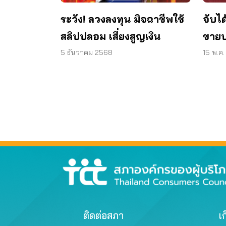
จับได
ระวัง! ลวงลงทุน มิจฉาชีพใช้
ขายป
สลิปปลอม เสี่ยงสูญเงิน
หน้า
15 พ.ค
5 ธันวาคม 2568
ติดต่อสภา
เก