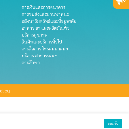
การเงินและการธนาคาร
การขนส่งและยานพาหนะ
อสังหาริมทรัพย์และที่อยู่อาศัย
อาหาร ยา และผลิตภัณฑ์ฯ
บริการสุขภาพ
สินค้าและบริการทั่วไป
การสื่อสาร โทรคมนาคมฯ
บริการ สาธารณะ ฯ
การศึกษา
olicy
ยอมรับ
ยอมรับทั้งหมด
ตั้งค่า
ปฏิเสธ