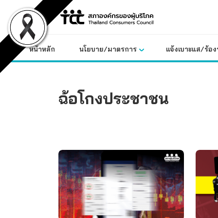
Skip
to
content
หน้าหลัก
นโยบาย/มาตรการ
แจ้งเบาะแส/ร้องท
ฉ้อโกงประชาชน