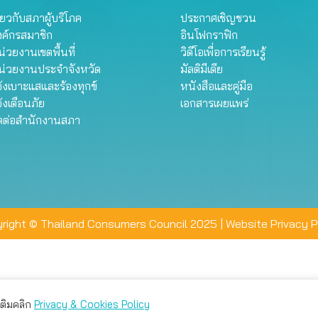
ี่ยวกับสภาผู้บริโภค
ประกาศเชิญชวน
งค์กรสมาชิก
อินโฟกราฟิก
่วยงานเขตพื้นที่
วิดีโอเพื่อการเรียนรู้
น่วยงานประจำจังหวัด
มัลติมีเดีย
้งเบาะแสและร้องทุกข์
หนังสือและคู่มือ
้งเตือนภัย
เอกสารเผยแพร่
ิดต่อสำนักงานสภา
right © Thailand Consumers Council 2025 |
Website Privacy P
มเติมคลิก
Privacy & Cookies Policy
่าน คุณสามารถเลือกตั้งค่าความเป็นส่วนตัวได้