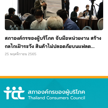
สภาองค์กรของผู้บริโภค จับมือหน่วยงาน สร้าง
กลไกเฝ้าระวัง สินค้าไม่ปลอดภัยบนแฟลต
ฟอร์มออนไลน์
25 พฤศจิกายน 2565