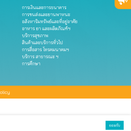
การเงินและการธนาคาร
การขนส่งและยานพาหนะ
อสังหาริมทรัพย์และที่อยู่อาศัย
อาหาร ยา และผลิตภัณฑ์ฯ
บริการสุขภาพ
สินค้าและบริการทั่วไป
การสื่อสาร โทรคมนาคมฯ
บริการ สาธารณะ ฯ
การศึกษา
olicy
ยอมรับ
ยอมรับทั้งหมด
ตั้งค่า
ปฏิเสธ