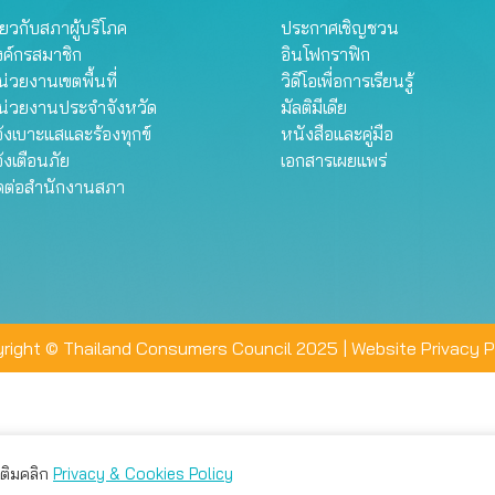
ี่ยวกับสภาผู้บริโภค
ประกาศเชิญชวน
งค์กรสมาชิก
อินโฟกราฟิก
่วยงานเขตพื้นที่
วิดีโอเพื่อการเรียนรู้
น่วยงานประจำจังหวัด
มัลติมีเดีย
้งเบาะแสและร้องทุกข์
หนังสือและคู่มือ
้งเตือนภัย
เอกสารเผยแพร่
ิดต่อสำนักงานสภา
right © Thailand Consumers Council 2025 |
Website Privacy P
มเติมคลิก
Privacy & Cookies Policy
่าน คุณสามารถเลือกตั้งค่าความเป็นส่วนตัวได้