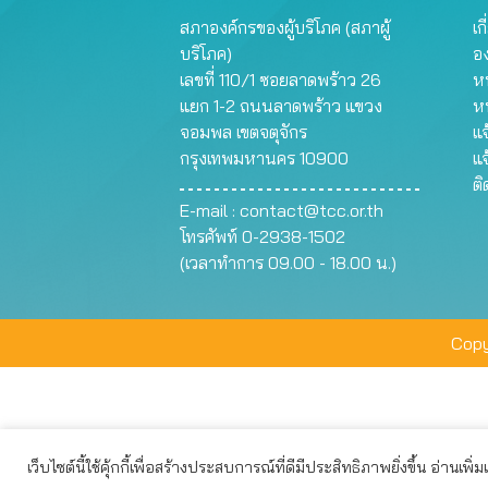
สภาองค์กรของผู้บริโภค (สภาผู้
เก
บริโภค)
อ
เลขที่ 110/1 ซอยลาดพร้าว 26
หน
แยก 1-2 ถนนลาดพร้าว แขวง
ห
จอมพล เขตจตุจักร
แจ
กรุงเทพมหานคร 10900
แจ
ต
E-mail :
contact@tcc.or.th
โทรศัพท์ 0-2938-1502
(เวลาทำการ 09.00 - 18.00 น.)
Copy
เว็บไซต์นี้ใช้คุ้กกี้เพื่อสร้างประสบการณ์ที่ดีมีประสิทธิภาพยิ่งขึ้น อ่านเพิ่
เว็บไซต์นี้ใช้คุกกี้เพื่อมอบประสบการณ์การใช้งานที่ดีให้แก่ท