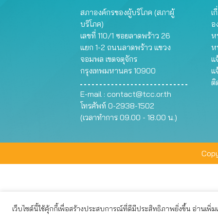
สภาองค์กรของผู้บริโภค (สภาผู้
เก
บริโภค)
อ
เลขที่ 110/1 ซอยลาดพร้าว 26
หน
แยก 1-2 ถนนลาดพร้าว แขวง
ห
จอมพล เขตจตุจักร
แจ
กรุงเทพมหานคร 10900
แจ
ต
E-mail :
contact@tcc.or.th
โทรศัพท์ 0-2938-1502
(เวลาทำการ 09.00 - 18.00 น.)
Copy
เว็บไซต์นี้ใช้คุ้กกี้เพื่อสร้างประสบการณ์ที่ดีมีประสิทธิภาพยิ่งขึ้น อ่านเพิ่
เว็บไซต์นี้ใช้คุกกี้เพื่อมอบประสบการณ์การใช้งานที่ดีให้แก่ท