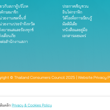
ี่ยวกับสภาผู้บริโภค
ประกาศเชิญชวน
งค์กรสมาชิก
อินโฟกราฟิก
่วยงานเขตพื้นที่
วิดีโอเพื่อการเรียนรู้
น่วยงานประจำจังหวัด
มัลติมีเดีย
้งเบาะแสและร้องทุกข์
หนังสือและคู่มือ
้งเตือนภัย
เอกสารเผยแพร่
ิดต่อสำนักงานสภา
right © Thailand Consumers Council 2025 |
Website Privacy P
มเติมคลิก
Privacy & Cookies Policy
่าน คุณสามารถเลือกตั้งค่าความเป็นส่วนตัวได้