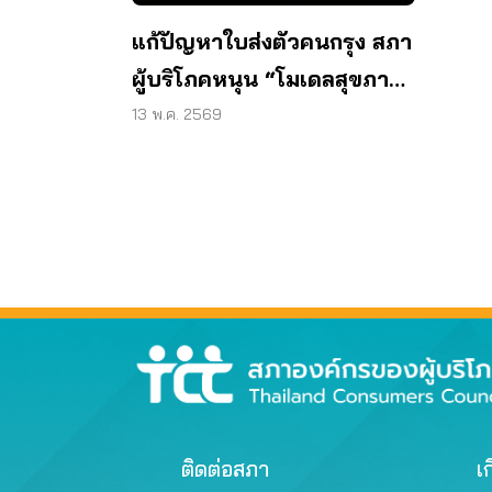
แก้ปัญหาใบส่งตัวคนกรุง สภา
ผู้บริโภคหนุน “โมเดลสุขภาพ
ใหม่”
13 พ.ค. 2569
ติดต่อสภา
เก