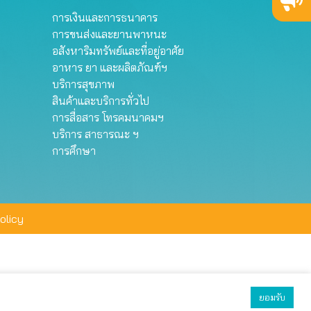
การเงินและการธนาคาร
การขนส่งและยานพาหนะ
อสังหาริมทรัพย์และที่อยู่อาศัย
อาหาร ยา และผลิตภัณฑ์ฯ
บริการสุขภาพ
สินค้าและบริการทั่วไป
การสื่อสาร โทรคมนาคมฯ
บริการ สาธารณะ ฯ
การศึกษา
olicy
ยอมรับ
ยอมรับทั้งหมด
ตั้งค่า
ปฏิเสธ