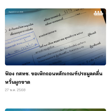
ฟ้อง กสทช. ขอเพิกถอนหลักเกณฑ์ประมูลคลื่น
หวั่นผูกขาด
27 พ.ค. 2568