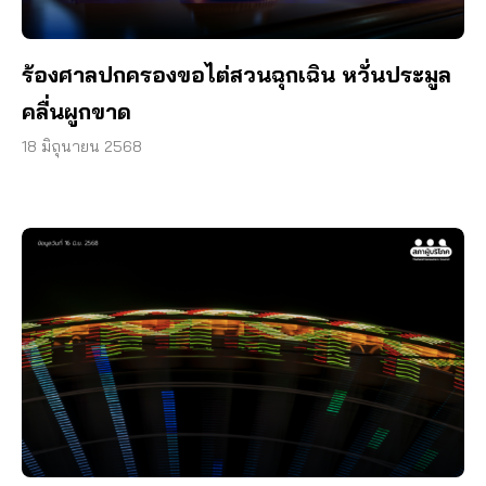
ร้องศาลปกครองขอไต่สวนฉุกเฉิน หวั่นประมูล
คลื่นผูกขาด
18 มิถุนายน 2568