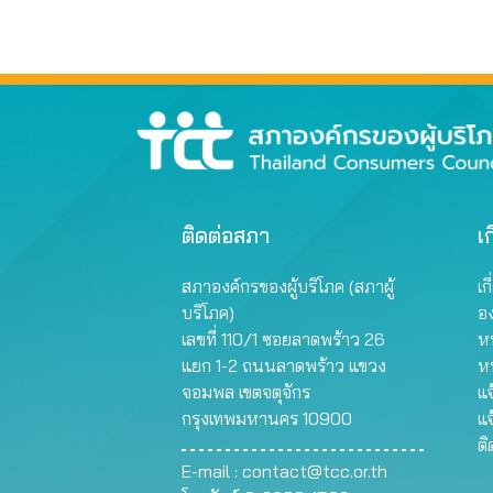
ติดต่อสภา
เก
สภาองค์กรของผู้บริโภค (สภาผู้
เก
บริโภค)
อ
เลขที่ 110/1 ซอยลาดพร้าว 26
หน
แยก 1-2 ถนนลาดพร้าว แขวง
ห
จอมพล เขตจตุจักร
แจ
กรุงเทพมหานคร 10900
แจ
ต
E-mail :
contact@tcc.or.th