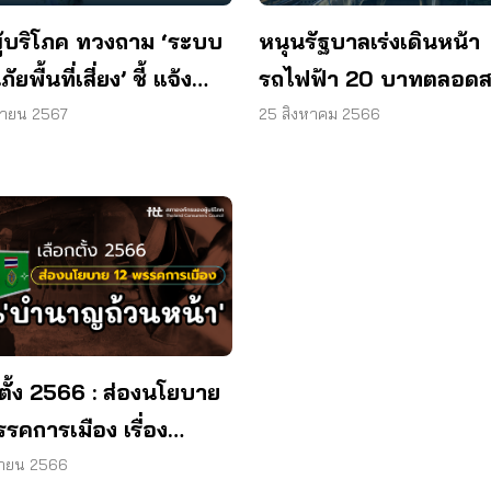
หนุนรัฐบาลเร่งเดินหน้า
ู้บริโภค ทวงถาม ‘ระบบ
รถไฟฟ้า 20 บาทตลอด
ัยพื้นที่เสี่ยง’ ชี้ แจ้ง
ฝันที่เป็นจริงของคน กทม
แอปฯ ไลน์ ยังไม่พอ
25 สิงหาคม 2566
ยายน 2567
ตั้ง 2566 : ส่องนโยบาย
รคการเมือง เรื่อง
าญถ้วนหน้า’
ษายน 2566