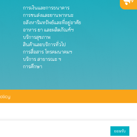
การเงินและการธนาคาร
การขนส่งและยานพาหนะ
อสังหาริมทรัพย์และที่อยู่อาศัย
อาหาร ยา และผลิตภัณฑ์ฯ
บริการสุขภาพ
สินค้าและบริการทั่วไป
การสื่อสาร โทรคมนาคมฯ
บริการ สาธารณะ ฯ
การศึกษา
olicy
ยอมรับ
ยอมรับทั้งหมด
ตั้งค่า
ปฏิเสธ