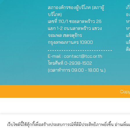
สภาองค์กรของผู้บริโภค (สภาผู้
เก
บริโภค)
อ
เลขที่ 110/1 ซอยลาดพร้าว 26
หน
แยก 1-2 ถนนลาดพร้าว แขวง
ห
จอมพล เขตจตุจักร
แจ
กรุงเทพมหานคร 10900
แจ
ต
E-mail :
contact@tcc.or.th
โทรศัพท์ 0-2938-1502
(เวลาทำการ 09.00 - 18.00 น.)
Copy
เว็บไซต์นี้ใช้คุ้กกี้เพื่อสร้างประสบการณ์ที่ดีมีประสิทธิภาพยิ่งขึ้น อ่านเพิ่
เว็บไซต์นี้ใช้คุกกี้เพื่อมอบประสบการณ์การใช้งานที่ดีให้แก่ท