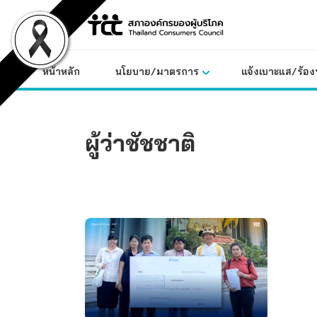
Skip
to
content
หน้าหลัก
นโยบาย/มาตรการ
แจ้งเบาะแส/ร้องท
ผู้ว่าชัชชาติ