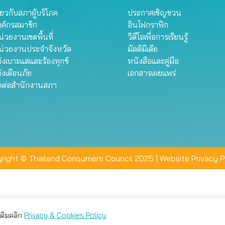
ี่ยวกับสภาผู้บริโภค
ประกาศเชิญชวน
งค์กรสมาชิก
อินโฟกราฟิก
่วยงานเขตพื้นที่
วิดีโอเพื่อการเรียนรู้
น่วยงานประจำจังหวัด
มัลติมีเดีย
้งเบาะแสและร้องทุกข์
หนังสือและคู่มือ
้งเตือนภัย
เอกสารเผยแพร่
ิดต่อสำนักงานสภา
right © Thailand Consumers Council 2025 |
Website Privacy P
มเติมคลิก
Privacy & Cookies Policy
่าน คุณสามารถเลือกตั้งค่าความเป็นส่วนตัวได้