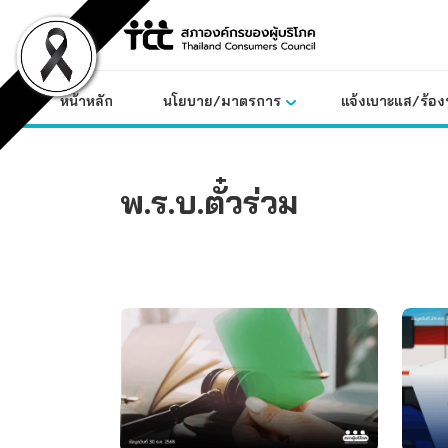
Skip
to
content
หน้าหลัก
นโยบาย/มาตรการ
แจ้งเบาะแส/ร้องท
พ.ร.บ.ตั๋วร่วม