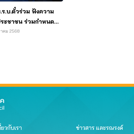
พ.ร.บ.ตั๋วร่วม ฟังความ
ประชาชน ร่วมกำหนด
บาย
หาคม 2568
ี่ยวกับเรา
ข่าวสาร และรณรงค์