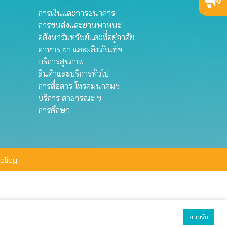
การเงินและการธนาคาร
การขนส่งและยานพาหนะ
อสังหาริมทรัพย์และที่อยู่อาศัย
อาหาร ยา และผลิตภัณฑ์ฯ
บริการสุขภาพ
สินค้าและบริการทั่วไป
การสื่อสาร โทรคมนาคมฯ
บริการ สาธารณะ ฯ
การศึกษา
olicy
ยอมรับ
ยอมรับทั้งหมด
ตั้งค่า
ปฏิเสธ