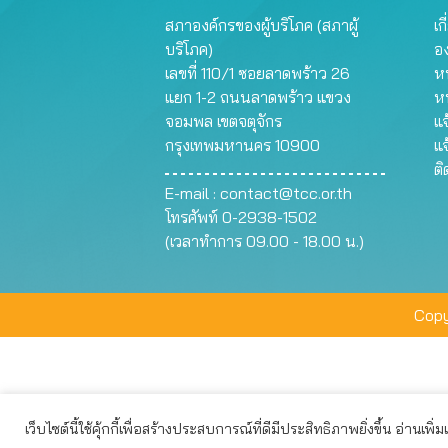
สภาองค์กรของผู้บริโภค (สภาผู้
เก
บริโภค)
อ
เลขที่ 110/1 ซอยลาดพร้าว 26
หน
แยก 1-2 ถนนลาดพร้าว แขวง
ห
จอมพล เขตจตุจักร
แจ
กรุงเทพมหานคร 10900
แจ
ต
E-mail :
contact@tcc.or.th
โทรศัพท์ 0-2938-1502
(เวลาทำการ 09.00 - 18.00 น.)
Copy
เว็บไซต์นี้ใช้คุ้กกี้เพื่อสร้างประสบการณ์ที่ดีมีประสิทธิภาพยิ่งขึ้น อ่านเพิ่
เว็บไซต์นี้ใช้คุกกี้เพื่อมอบประสบการณ์การใช้งานที่ดีให้แก่ท