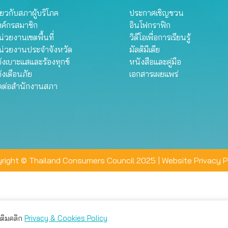
ี่ยวกับสภาผู้บริโภค
ประกาศเชิญชวน
งค์กรสมาชิก
อินโฟกราฟิก
่วยงานเขตพื้นที่
วิดีโอเพื่อการเรียนรู้
น่วยงานประจำจังหวัด
มัลติมีเดีย
้งเบาะแสและร้องทุกข์
หนังสือและคู่มือ
้งเตือนภัย
เอกสารเผยแพร่
ิดต่อสำนักงานสภา
right © Thailand Consumers Council 2025 |
Website Privacy P
มเติมคลิก
Privacy & Cookies Policy
่าน คุณสามารถเลือกตั้งค่าความเป็นส่วนตัวได้