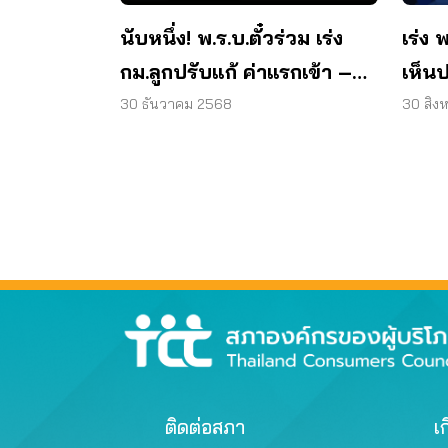
นับหนึ่ง! พ.ร.บ.ตั๋วร่วม เร่ง
เร่ง 
กม.ลูกปรับแก้ ค่าแรกเข้า –
เห็น
สัมปทาน – กองทุน
นโย
30 ธันวาคม 2568
30 สิง
ติดต่อสภา
เก