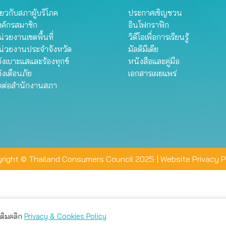
ี่ยวกับสภาผู้บริโภค
ประกาศเชิญชวน
งค์กรสมาชิก
อินโฟกราฟิก
่วยงานเขตพื้นที่
วิดีโอเพื่อการเรียนรู้
น่วยงานประจำจังหวัด
มัลติมีเดีย
้งเบาะแสและร้องทุกข์
หนังสือและคู่มือ
้งเตือนภัย
เอกสารเผยแพร่
ิดต่อสำนักงานสภา
right © Thailand Consumers Council 2025 |
Website Privacy P
มเติมคลิก
Privacy & Cookies Policy
่าน คุณสามารถเลือกตั้งค่าความเป็นส่วนตัวได้