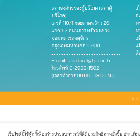
สภาองค์กรของผู้บริโภค (สภาผู้
เก
บริโภค)
อ
เลขที่ 110/1 ซอยลาดพร้าว 26
หน
แยก 1-2 ถนนลาดพร้าว แขวง
ห
จอมพล เขตจตุจักร
แจ
กรุงเทพมหานคร 10900
แจ
ต
E-mail :
contact@tcc.or.th
โทรศัพท์ 0-2938-1502
(เวลาทำการ 09.00 - 18.00 น.)
Copy
เว็บไซต์นี้ใช้คุ้กกี้เพื่อสร้างประสบการณ์ที่ดีมีประสิทธิภาพยิ่งขึ้น อ่านเพิ่
เว็บไซต์นี้ใช้คุกกี้เพื่อมอบประสบการณ์การใช้งานที่ดีให้แก่ท