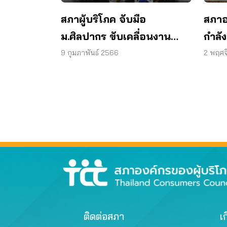
สภาผู้บริโภค จับมือ
สภาอ
ม.ศิลปากร ขับเคลื่อนงาน
กำลั
คุ้มครองผู้บริโภค ผ่าน “ค่าย
สร้าง
9 กุมภาพันธ์ 2566
2 พฤศจ
พัฒนานวัตกรรมการสื่อสาร
สิทธิ
สำหรับคนรุ่นใหม่”
ติดต่อสภา
เก