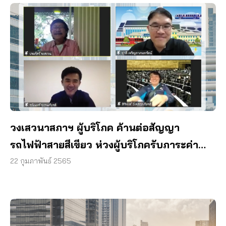
วงเสวนาสภาฯ ผู้บริโภค ค้านต่อสัญญา
รถไฟฟ้าสายสีเขียว ห่วงผู้บริโภครับภาระค่า
โดยสารแพง
22 กุมภาพันธ์ 2565