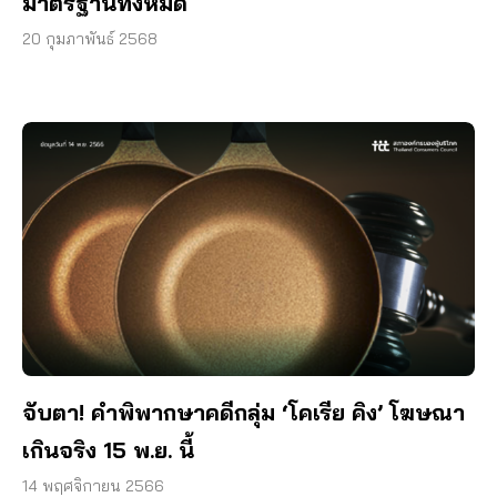
มาตรฐานทั้งหมด
20 กุมภาพันธ์ 2568
จับตา! คำพิพากษาคดีกลุ่ม ‘โคเรีย คิง’ โฆษณา
เกินจริง 15 พ.ย. นี้
14 พฤศจิกายน 2566