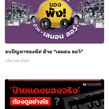
จบปัญหาของพัง! ด้วย “เลมอน ลอว์”
1 ธันวาคม 2566