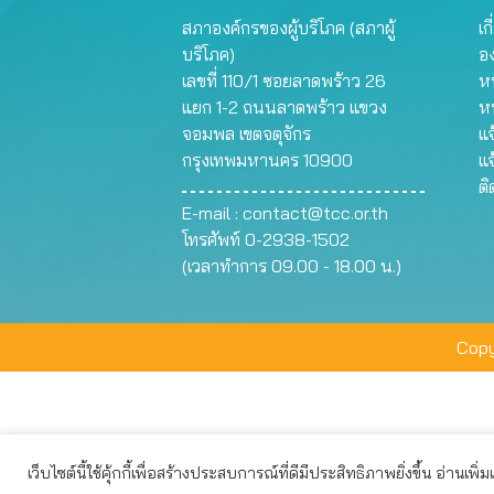
สภาองค์กรของผู้บริโภค (สภาผู้
เก
บริโภค)
อ
เลขที่ 110/1 ซอยลาดพร้าว 26
หน
แยก 1-2 ถนนลาดพร้าว แขวง
ห
จอมพล เขตจตุจักร
แจ
กรุงเทพมหานคร 10900
แจ
ต
E-mail :
contact@tcc.or.th
โทรศัพท์ 0-2938-1502
(เวลาทำการ 09.00 - 18.00 น.)
Copy
เว็บไซต์นี้ใช้คุ้กกี้เพื่อสร้างประสบการณ์ที่ดีมีประสิทธิภาพยิ่งขึ้น อ่านเพิ่
เว็บไซต์นี้ใช้คุกกี้เพื่อมอบประสบการณ์การใช้งานที่ดีให้แก่ท