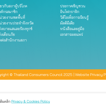
ี่ยวกับสภาผู้บริโภค
ประกาศเชิญชวน
งค์กรสมาชิก
อินโฟกราฟิก
่วยงานเขตพื้นที่
วิดีโอเพื่อการเรียนรู้
น่วยงานประจำจังหวัด
มัลติมีเดีย
้งเบาะแสและร้องทุกข์
หนังสือและคู่มือ
้งเตือนภัย
เอกสารเผยแพร่
ิดต่อสำนักงานสภา
right © Thailand Consumers Council 2025 |
Website Privacy P
มเติมคลิก
Privacy & Cookies Policy
่าน คุณสามารถเลือกตั้งค่าความเป็นส่วนตัวได้