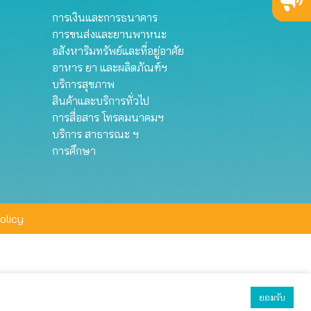
การเงินและการธนาคาร
การขนส่งและยานพาหนะ
อสังหาริมทรัพย์และที่อยู่อาศัย
อาหาร ยา และผลิตภัณฑ์ฯ
บริการสุขภาพ
สินค้าและบริการทั่วไป
การสื่อสาร โทรคมนาคมฯ
บริการ สาธารณะ ฯ
การศึกษา
olicy
ยอมรับ
ยอมรับทั้งหมด
ตั้งค่า
ปฏิเสธ