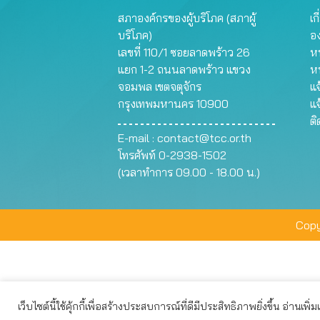
สภาองค์กรของผู้บริโภค (สภาผู้
เก
บริโภค)
อ
เลขที่ 110/1 ซอยลาดพร้าว 26
หน
แยก 1-2 ถนนลาดพร้าว แขวง
ห
จอมพล เขตจตุจักร
แจ
กรุงเทพมหานคร 10900
แจ
ต
E-mail :
contact@tcc.or.th
โทรศัพท์ 0-2938-1502
(เวลาทำการ 09.00 - 18.00 น.)
Copy
เว็บไซต์นี้ใช้คุ้กกี้เพื่อสร้างประสบการณ์ที่ดีมีประสิทธิภาพยิ่งขึ้น อ่านเพิ่
เว็บไซต์นี้ใช้คุกกี้เพื่อมอบประสบการณ์การใช้งานที่ดีให้แก่ท