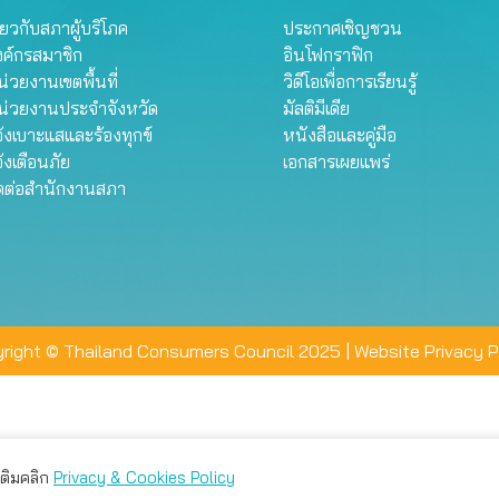
ี่ยวกับสภาผู้บริโภค
ประกาศเชิญชวน
งค์กรสมาชิก
อินโฟกราฟิก
่วยงานเขตพื้นที่
วิดีโอเพื่อการเรียนรู้
น่วยงานประจำจังหวัด
มัลติมีเดีย
้งเบาะแสและร้องทุกข์
หนังสือและคู่มือ
้งเตือนภัย
เอกสารเผยแพร่
ิดต่อสำนักงานสภา
right © Thailand Consumers Council 2025 |
Website Privacy P
มเติมคลิก
Privacy & Cookies Policy
่าน คุณสามารถเลือกตั้งค่าความเป็นส่วนตัวได้