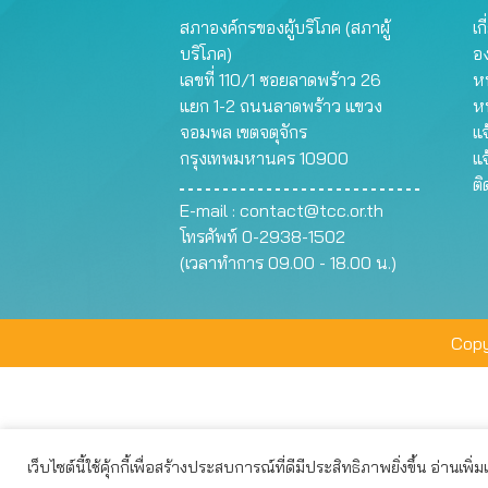
สภาองค์กรของผู้บริโภค (สภาผู้
เก
บริโภค)
อ
เลขที่ 110/1 ซอยลาดพร้าว 26
หน
แยก 1-2 ถนนลาดพร้าว แขวง
ห
จอมพล เขตจตุจักร
แจ
กรุงเทพมหานคร 10900
แจ
ต
E-mail :
contact@tcc.or.th
โทรศัพท์ 0-2938-1502
(เวลาทำการ 09.00 - 18.00 น.)
Copy
เว็บไซต์นี้ใช้คุ้กกี้เพื่อสร้างประสบการณ์ที่ดีมีประสิทธิภาพยิ่งขึ้น อ่านเพิ่
เว็บไซต์นี้ใช้คุกกี้เพื่อมอบประสบการณ์การใช้งานที่ดีให้แก่ท