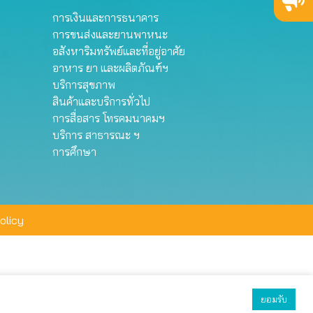
การเงินและการธนาคาร
การขนส่งและยานพาหนะ
อสังหาริมทรัพย์และที่อยู่อาศัย
อาหาร ยา และผลิตภัณฑ์ฯ
บริการสุขภาพ
สินค้าและบริการทั่วไป
การสื่อสาร โทรคมนาคมฯ
บริการ สาธารณะ ฯ
การศึกษา
olicy
ยอมรับ
ยอมรับทั้งหมด
ตั้งค่า
ปฏิเสธ