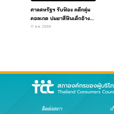
ศาลสหรัฐฯ รับฟ้อง คดีกลุ่ม
คอลเกต ปมยาสีฟันเด็กอ้าง
ปลอดภัย
17 พ.ค. 2569
ติดต่อสภา
เก