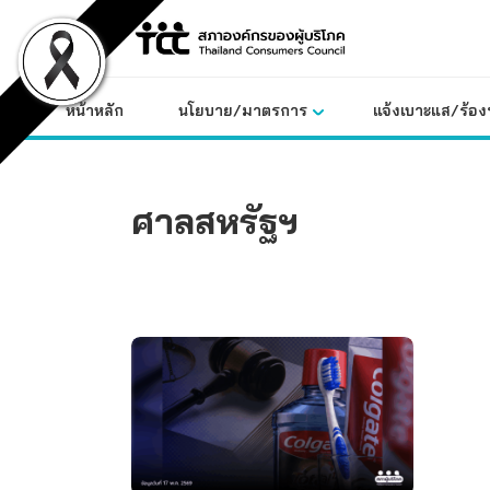
Skip
to
content
หน้าหลัก
นโยบาย/มาตรการ
แจ้งเบาะแส/ร้องท
ศาลสหรัฐฯ