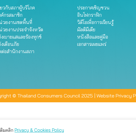
ี่ยวกับสภาผู้บริโภค
ประกาศเชิญชวน
งค์กรสมาชิก
อินโฟกราฟิก
่วยงานเขตพื้นที่
วิดีโอเพื่อการเรียนรู้
น่วยงานประจำจังหวัด
มัลติมีเดีย
้งเบาะแสและร้องทุกข์
หนังสือและคู่มือ
้งเตือนภัย
เอกสารเผยแพร่
ิดต่อสำนักงานสภา
right © Thailand Consumers Council 2025 |
Website Privacy P
มเติมคลิก
Privacy & Cookies Policy
่าน คุณสามารถเลือกตั้งค่าความเป็นส่วนตัวได้