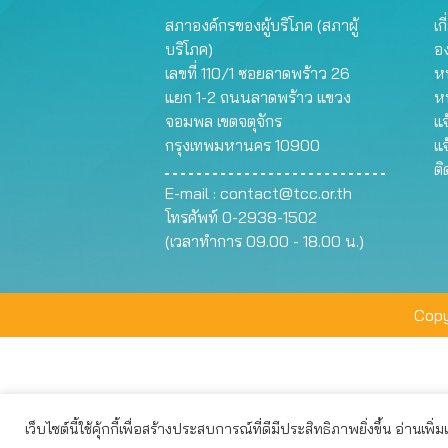
สภาองค์กรของผู้บริโภค (สภาผู้
เก
บริโภค)
อ
เลขที่ 110/1 ซอยลาดพร้าว 26
หน
แยก 1-2 ถนนลาดพร้าว แขวง
ห
จอมพล เขตจตุจักร
แจ
กรุงเทพมหานคร 10900
แจ
ต
E-mail :
contact@tcc.or.th
โทรศัพท์ 0-2938-1502
(เวลาทำการ 09.00 - 18.00 น.)
Copy
เว็บไซต์นี้ใช้คุ้กกี้เพื่อสร้างประสบการณ์ที่ดีมีประสิทธิภาพยิ่งขึ้น อ่านเพิ่
เว็บไซต์นี้ใช้คุกกี้เพื่อมอบประสบการณ์การใช้งานที่ดีให้แก่ท