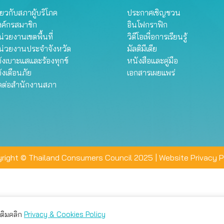
ี่ยวกับสภาผู้บริโภค
ประกาศเชิญชวน
งค์กรสมาชิก
อินโฟกราฟิก
่วยงานเขตพื้นที่
วิดีโอเพื่อการเรียนรู้
น่วยงานประจำจังหวัด
มัลติมีเดีย
้งเบาะแสและร้องทุกข์
หนังสือและคู่มือ
้งเตือนภัย
เอกสารเผยแพร่
ิดต่อสำนักงานสภา
right © Thailand Consumers Council 2025 |
Website Privacy P
มเติมคลิก
Privacy & Cookies Policy
่าน คุณสามารถเลือกตั้งค่าความเป็นส่วนตัวได้