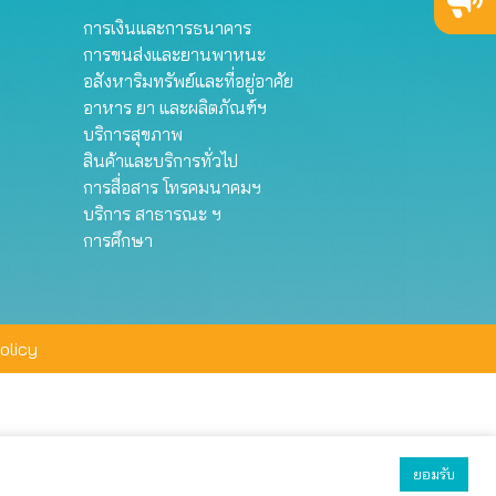
การเงินและการธนาคาร
การขนส่งและยานพาหนะ
อสังหาริมทรัพย์และที่อยู่อาศัย
อาหาร ยา และผลิตภัณฑ์ฯ
บริการสุขภาพ
สินค้าและบริการทั่วไป
การสื่อสาร โทรคมนาคมฯ
บริการ สาธารณะ ฯ
การศึกษา
olicy
ยอมรับ
ยอมรับทั้งหมด
ตั้งค่า
ปฏิเสธ