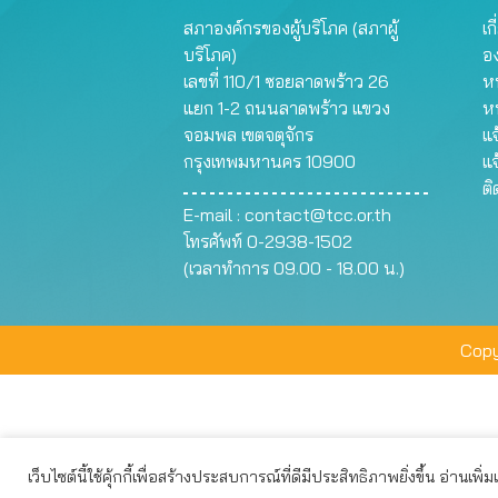
สภาองค์กรของผู้บริโภค (สภาผู้
เก
บริโภค)
อ
เลขที่ 110/1 ซอยลาดพร้าว 26
หน
แยก 1-2 ถนนลาดพร้าว แขวง
ห
จอมพล เขตจตุจักร
แจ
กรุงเทพมหานคร 10900
แจ
ต
E-mail :
contact@tcc.or.th
โทรศัพท์ 0-2938-1502
(เวลาทำการ 09.00 - 18.00 น.)
Copy
เว็บไซต์นี้ใช้คุ้กกี้เพื่อสร้างประสบการณ์ที่ดีมีประสิทธิภาพยิ่งขึ้น อ่านเพิ่
เว็บไซต์นี้ใช้คุกกี้เพื่อมอบประสบการณ์การใช้งานที่ดีให้แก่ท