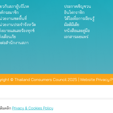
ี่ยวกับสภาผู้บริโภค
ประกาศเชิญชวน
งค์กรสมาชิก
อินโฟกราฟิก
่วยงานเขตพื้นที่
วิดีโอเพื่อการเรียนรู้
น่วยงานประจำจังหวัด
มัลติมีเดีย
้งเบาะแสและร้องทุกข์
หนังสือและคู่มือ
้งเตือนภัย
เอกสารเผยแพร่
ิดต่อสำนักงานสภา
right © Thailand Consumers Council 2025 |
Website Privacy P
มเติมคลิก
Privacy & Cookies Policy
่าน คุณสามารถเลือกตั้งค่าความเป็นส่วนตัวได้