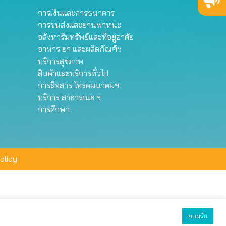
การเงินและการธนาคาร
การขนส่งและยานพาหนะ
อสังหาริมทรัพย์และที่อยู่อาศัย
อาหาร ยา และผลิตภัณฑ์ฯ
บริการสุขภาพ
สินค้าและบริการทั่วไป
การสื่อสาร โทรคมนาคมฯ
บริการ สาธารณะ ฯ
การศึกษา
olicy
ยอมรับ
ยอมรับทั้งหมด
ตั้งค่า
ปฏิเสธ