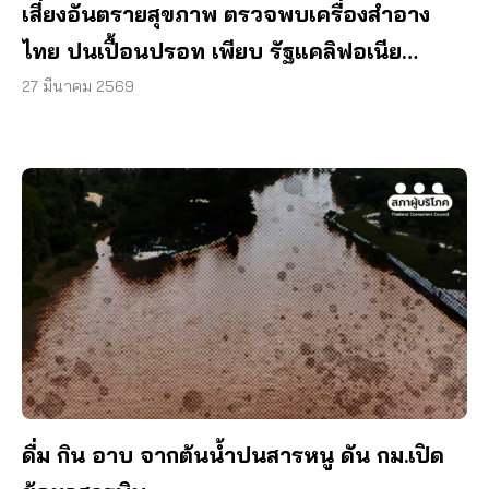
เสี่ยงอันตรายสุขภาพ ตรวจพบเครื่องสำอาง
ไทย ปนเปื้อนปรอท เพียบ รัฐแคลิฟอเนีย
ออกโรงเตือนผู้บริโภค
27 มีนาคม 2569
ดื่ม กิน อาบ จากต้นน้ำปนสารหนู ดัน กม.เปิด