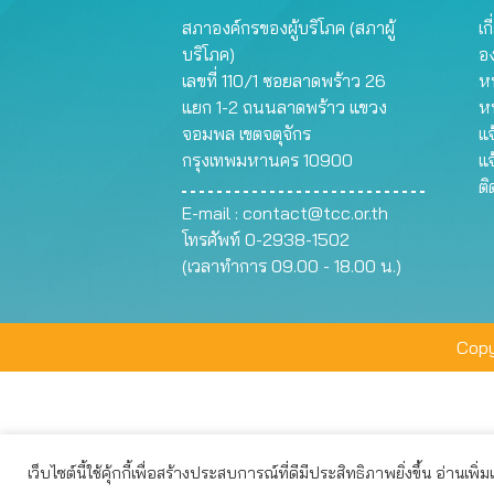
สภาองค์กรของผู้บริโภค (สภาผู้
เก
บริโภค)
อ
เลขที่ 110/1 ซอยลาดพร้าว 26
หน
แยก 1-2 ถนนลาดพร้าว แขวง
ห
จอมพล เขตจตุจักร
แจ
กรุงเทพมหานคร 10900
แจ
ต
E-mail :
contact@tcc.or.th
โทรศัพท์ 0-2938-1502
(เวลาทำการ 09.00 - 18.00 น.)
Copy
เว็บไซต์นี้ใช้คุ้กกี้เพื่อสร้างประสบการณ์ที่ดีมีประสิทธิภาพยิ่งขึ้น อ่านเพิ่
เว็บไซต์นี้ใช้คุกกี้เพื่อมอบประสบการณ์การใช้งานที่ดีให้แก่ท