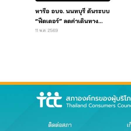
หารือ อบจ. นนทบุรี ดันระบบ
“ฟีดเดอร์” ลดค่าเดินทาง
ประชาชน
11 พ.ค. 2569
ติดต่อสภา
เก