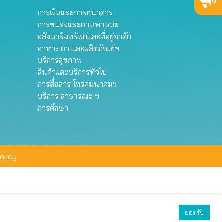
การเงินและการธนาคาร
การขนส่งและยานพาหนะ
อสังหาริมทรัพย์และที่อยู่อาศัย
อาหาร ยา และผลิตภัณฑ์ฯ
บริการสุขภาพ
สินค้าและบริการทั่วไป
การสื่อสาร โทรคมนาคมฯ
บริการ สาธารณะ ฯ
การศึกษา
olicy
ยอมรับ
ยอมรับทั้งหมด
ตั้งค่า
ปฏิเสธ