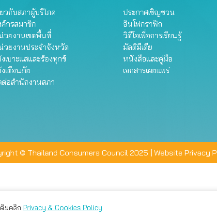
ี่ยวกับสภาผู้บริโภค
ประกาศเชิญชวน
งค์กรสมาชิก
อินโฟกราฟิก
่วยงานเขตพื้นที่
วิดีโอเพื่อการเรียนรู้
น่วยงานประจำจังหวัด
มัลติมีเดีย
้งเบาะแสและร้องทุกข์
หนังสือและคู่มือ
้งเตือนภัย
เอกสารเผยแพร่
ิดต่อสำนักงานสภา
right © Thailand Consumers Council 2025 |
Website Privacy P
มเติมคลิก
Privacy & Cookies Policy
่าน คุณสามารถเลือกตั้งค่าความเป็นส่วนตัวได้