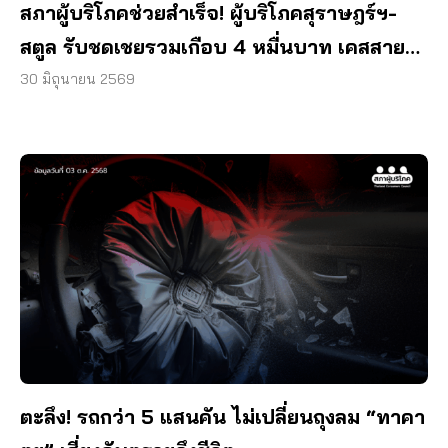
สภาผู้บริโภคช่วยสำเร็จ! ผู้บริโภคสุราษฎร์ฯ-
สตูล รับชดเชยรวมเกือบ 4 หมื่นบาท เคสสาย
สื่อสารเฉียดตาย–ฟันปลอมเคี้ยวไม่ได้
30 มิถุนายน 2569
ตะลึง! รถกว่า 5 แสนคัน ไม่เปลี่ยนถุงลม “ทาคา