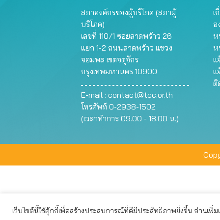
สภาองค์กรของผู้บริโภค (สภาผู้
เก
บริโภค)
อ
เลขที่ 110/1 ซอยลาดพร้าว 26
หน
แยก 1-2 ถนนลาดพร้าว แขวง
ห
จอมพล เขตจตุจักร
แจ
กรุงเทพมหานคร 10900
แจ
ต
E-mail :
contact@tcc.or.th
โทรศัพท์ 0-2938-1502
(เวลาทำการ 09.00 - 18.00 น.)
Copy
เว็บไซต์นี้ใช้คุ้กกี้เพื่อสร้างประสบการณ์ที่ดีมีประสิทธิภาพยิ่งขึ้น อ่านเพิ่
เว็บไซต์นี้ใช้คุกกี้เพื่อมอบประสบการณ์การใช้งานที่ดีให้แก่ท