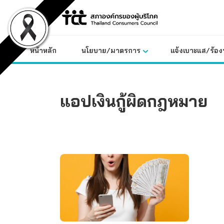
Skip
to
content
หน้าหลัก
นโยบาย/มาตรการ
แจ้งเบาะแส/ร้องท
แอปเงินกู้ผิดกฎหมาย