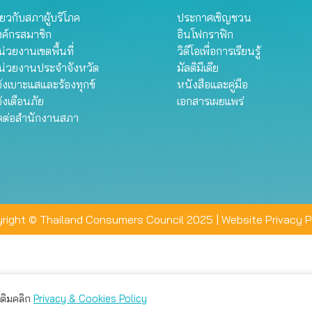
ี่ยวกับสภาผู้บริโภค
ประกาศเชิญชวน
งค์กรสมาชิก
อินโฟกราฟิก
่วยงานเขตพื้นที่
วิดีโอเพื่อการเรียนรู้
น่วยงานประจำจังหวัด
มัลติมีเดีย
้งเบาะแสและร้องทุกข์
หนังสือและคู่มือ
้งเตือนภัย
เอกสารเผยแพร่
ิดต่อสำนักงานสภา
right © Thailand Consumers Council 2025 |
Website Privacy P
มเติมคลิก
Privacy & Cookies Policy
่าน คุณสามารถเลือกตั้งค่าความเป็นส่วนตัวได้