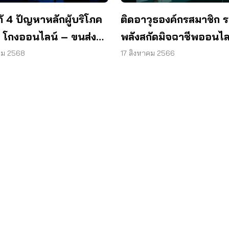
ติดอาวุธองค์กรสมาชิก 
้ 4 ปัญหาหลักผู้บริโภค
พลังสกัดมิจฉาชีพออนไล
9 โกงออนไลน์ – ขนส่ง
ถึง – สัญญาหอพัก – สาย
17 สิงหาคม 2566
คม 2568
าร