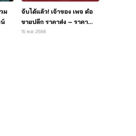
จับได้แล้ว! เจ้าของ เพจ ต๋อ
รวม
ขายปลีก ราคาส่ง – ราคา
น์
หน้าโกดัง
15 พ.ค. 2566