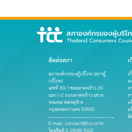
ติดต่อสภา
เก
สภาองค์กรของผู้บริโภค (สภาผู้
เก
บริโภค)
อ
เลขที่ 110/1 ซอยลาดพร้าว 26
หน
แยก 1-2 ถนนลาดพร้าว แขวง
ห
จอมพล เขตจตุจักร
แจ
กรุงเทพมหานคร 10900
แจ
ต
E-mail :
contact@tcc.or.th
โทรศัพท์ 0-2938-1502