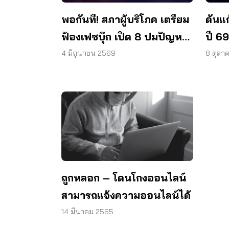
พอกันที! สภาผู้บริโภค เตรียม
ดันแก
ฟ้องเฟซบุ๊ก เปิด 8 ปมปัญหา
ปี 6
โฆษณาลวงซ้ำซาก
ทั่ว
4 มิถุนายน 2569
8 ตุลา
สื่อส
ถูกหลอก – โดนโกงออนไลน์
สามารถแจ้งความออนไลน์ได้
14 มีนาคม 2565