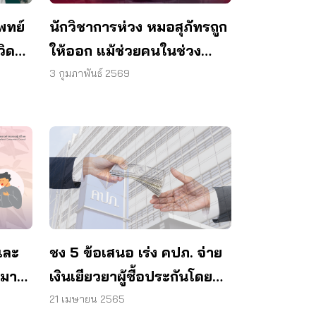
พทย์
นักวิชาการห่วง หมอสุภัทรถูก
วิด
ให้ออก แม้ช่วยคนในช่วง
วิกฤต
3 กุมภาพันธ์ 2569
ชง 5 ข้อเสนอ เร่ง คปภ. จ่าย
และ
เงินเยียวยาผู้ซื้อประกันโดย
หมาย
เร็ว
21 เมษายน 2565