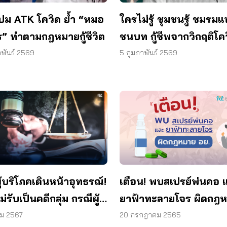
ปม ATK โควิด ย้ำ “หมอ
ใครไม่รู้ ชุมชนรู้ ชมรมแ
ทร” ทำตามกฎหมายกู้ชีวิต
ชนบท กู้ชีพจากวิกฤติโค
จริง
าพันธ์ 2569
5 กุมภาพันธ์ 2569
เตือน! พบสเปรย์พ่นคอ 
้บริโภคเดินหน้าอุทธรณ์!
ยาฟ้าทะลายโจร ผิดกฎ
่รับเป็นคดีกลุ่ม กรณีผู้
อย.
ภคเคลมประกันโควิดไม่
20 กรกฎาคม 2565
คม 2567