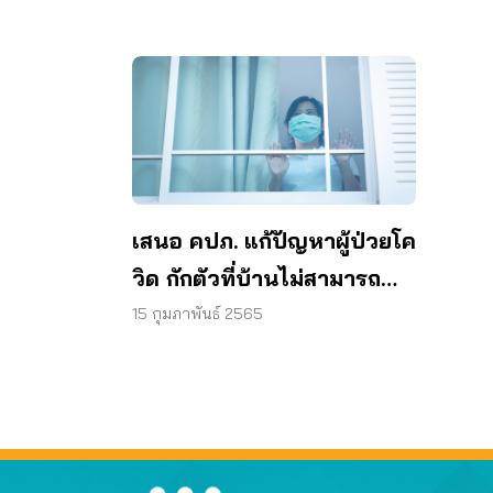
รักษาไม่เป็นธรรม
ได้
เสนอ คปภ. แก้ปัญหาผู้ป่วยโค
วิด กักตัวที่บ้านไม่สามารถ
เคลมประกันได้
15 กุมภาพันธ์ 2565