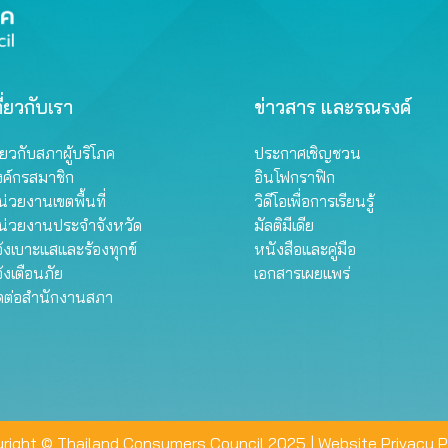
ี่ยวกับเรา
ข่าวสาร และรณรงค์
ี่ยวกับสภาผู้บริโภค
ประกาศเชิญชวน
งค์กรสมาชิก
อินโฟกราฟิก
่วยงานเขตพื้นที่
วิดีโอเพื่อการเรียนรู้
น่วยงานประจำจังหวัด
มัลติมีเดีย
้งเบาะแสและร้องทุกข์
หนังสือและคู่มือ
้งเตือนภัย
เอกสารเผยแพร่
ิดต่อสำนักงานสภา
right © Thailand Consumers Council 2025 |
Website Privacy P