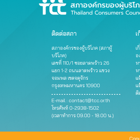
ติดต่อสภา
เก
สภาองค์กรของผู้บริโภค (สภาผู้
เก
บริโภค)
อ
เลขที่ 110/1 ซอยลาดพร้าว 26
หน
แยก 1-2 ถนนลาดพร้าว แขวง
ห
จอมพล เขตจตุจักร
แจ
กรุงเทพมหานคร 10900
แจ
ต
E-mail :
contact@tcc.or.th
โทรศัพท์ 0-2938-1502
(เวลาทำการ 09.00 - 18.00 น.)
Copy