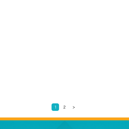
1
2
>