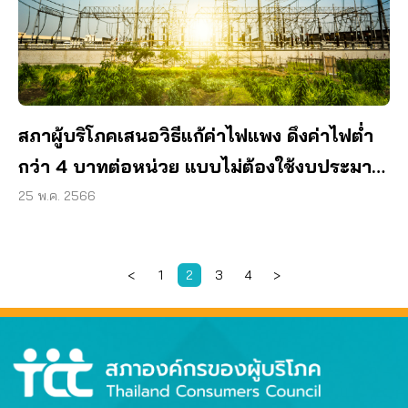
สภาผู้บริโภคเสนอวิธีแก้ค่าไฟแพง ดึงค่าไฟต่ำ
กว่า 4 บาทต่อหน่วย แบบไม่ต้องใช้งบประมาณ
ภาษีประชาชน
25 พ.ค. 2566
<
1
2
3
4
>