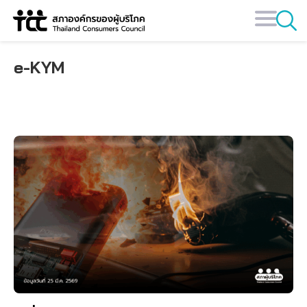
Skip
to
content
e-KYM