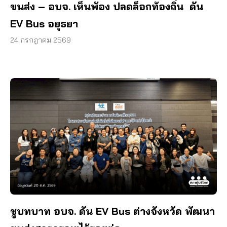
ขนส่ง – อบจ. เห็นพ้อง ปลดล็อกท้องถิ่น ดัน
EV Bus อยุธยา
24 กรกฎาคม 2569
ชูบทบาท อบจ. ดัน EV Bus ต่างจังหวัด พัฒนา