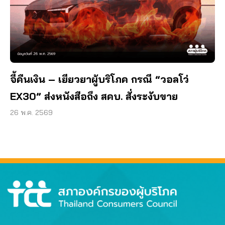
จี้คืนเงิน – เยียวยาผู้บริโภค กรณี “วอลโว่
EX30” ส่งหนังสือถึง สคบ. สั่งระงับขาย
26 พ.ค. 2569