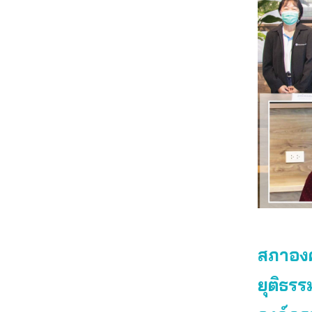
สภาองค
ยุติธร