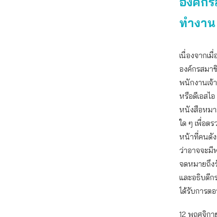
องค์กร
ทำงาน 
เนื่องจากเม
องค์กรสมาช
พนักงานเจ้า
หรือดีเอสไอ
หนังสือหมา
ใด ๆ เพื่อต
หน้าที่คนดั
ว่าอาจจะมีพ
จดหมายถึงร
และอธิบดีก
ได้รับการตอ
12 พฤศจิกา