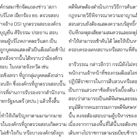
ค์กรสมาชิกจัดแถลงข่าว ‘สภา
คดีพิเศษต้องดำเนินการวิธีการค้
้บริโภค เรียกร้อง ยธ. ตรวจสอบ
กฎหมายวิธีพิจารณาความอาญาแล
าจอ้าง DSI บุกตรวจสอบองค์กร
สอบสวนยังต้องแสดงความบริสุทธิ์ก่
ยบุญยืน ศิริธรรม ประธาน สอบ.
บันทึกเหตุสงสัยตามสมควรและเหตุอัน
าคมผู้บริโภคภาคตะวันตก เป็น
ทำให้สามารถเข้าค้นได้ โดยให้เป็นหนั
่ถูกบุคคลแสดงตัวเป็นดีเอสไอเข้าไป
ครอบครองเคหสถานหรือสถานที่ค้
หลังจากนั้นได้ทราบว่ามีองค์กร
อารีวรรณ กล่าวอีกว่า กรณียังไม่ทร
สอบ. ในหลายจังหวัด เช่น
พนักงานเจ้าหน้าที่ของกรมดีเอสไอทำ
ชิงเทรา ที่ถูกกลุ่มบุคคลดังกล่าว
ปฏิบัติราชการในการสืบสวนหรือส
อบอีก ซึ่งองค์กรที่ถูกตรวจสอบนั้น
เป็นการแสวงหาข้อเท็จจริงเบื้องต้น 
ค์กรที่ผ่านการรับรองจากสำนักงาน
สอบว่าสามารถเป็นคดีพิเศษและจะเ
ยกรัฐมนตรี (สปน.) แล้วทั้งสิ้น
อนุมัติจากคณะกรรมการคดีพิเศษหรื
นี้ทำให้เกิดปัญหาตามมามากมาย
นั้น คงจะต้องสอบถามผู้บริหารของ
ารในองค์กรที่ถูกตรวจสอบเกิดความ
เนื่องจากการลงพื้นที่ได้นั้นจะต้องข
ไม่เข้าใจกัน หรือบางองค์กรยังถูก
เดินทางไปราชการตามระเบียบข้าร