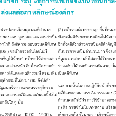
สมาชิก ระบุ หตุการณ์ที่เกิดขึ้นบั่นทอนกำล
ส่งผลต่อภาพลักษณ์องค์กร
ื่อช่วงปลายเดือนตุลาคมที่ผ่านมา
(2) คดีความผิดทางอาญาอื่นที่คณ
ิกของ สอบ.ถูกบุคคลแสดงตนว่าเป็น
พิเศษมีมติด้วยคะแนนเสียงไม่น้อยก
หน้าที่ สังกัดกรมสอบสวนคดีพิเศษ
อีกทั้งคดีดังกล่าวควรเป็นคดีสำคั
 (DSI) ขอเข้าตรวจค้นโดยไม่มี
กับประชาชนเป็นจำนวนมาก ซึ่งองค์
ยเชิญให้ถ้อยคำหรือขอให้ส่งเอกสาร
ที่ถูกตรวจสอบกลับไม่เคยได้รับทรา
รวจสอบล่วงหน้า อีกทั้งพนักงานเจ้า
ว่าองค์กรได้กระทำความผิดอาญาใดที
งกล่าวได้แสดงพฤติกรรมที่ สอบ. เห็น
เป็นคดีพิเศษ
ฤติกรรมที่ไม่เหมาะสม จึงได้ทำ
นอกจากนั้นในการปฏิบัติหน้าที่ขอ
ัฐมนตรีว่าการกระทรวงยุติธรรม
คดีพิเศษตามมาตรา 24 วรรคสอง (2)
รมสอบสวนคดีพิเศษ แต่ขณะนี้ยังไม่
กำหนดหลักไว้ว่า การใช้อำนาจตาม
บกลับใด ๆ นั้น
(1) คือ การเข้าไปในเคหสถาน หรือส
ยน 2564 เวลา 10.00 – 12.00 น.
เพื่อตรวจค้น ซึ่งนอกจากเจ้าพนัก