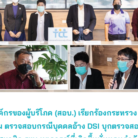
์กรของผู้บริโภค (สอบ.) เรียกร้องกระทรวง
รม ตรวจสอบกรณีบุคคลอ้าง DSI บุกตรวจส