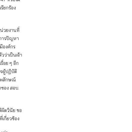
เรียกร้อง
น่วยงานที่
ดการปัญหา
งมีองค์กร
วว่าเป็นเจ้า
รื่อย ๆ อีก
ผู้ปฏิบัติ
าพลักษณ์
กของ สอบ.
ผิดวินัย ขอ
เกี่ยวข้อง