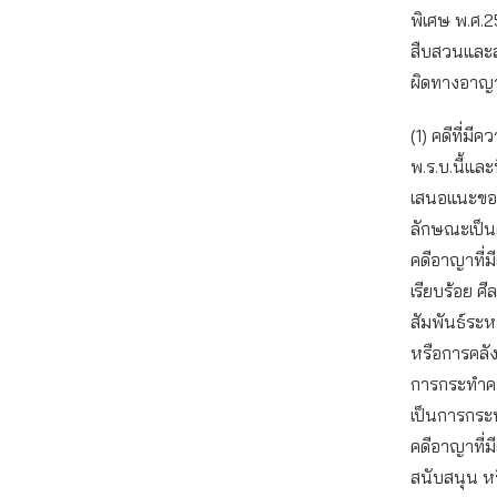
พิเศษ พ.ศ.
สืบสวนและส
ผิดทางอาญา
(1) คดีที่ม
พ.ร.บ.นี้แ
เสนอแนะของ
ลักษณะเป็นค
คดีอาญาที่
เรียบร้อย ศ
สัมพันธ์ระ
หรือการคลัง
การกระทำคว
เป็นการกระ
คดีอาญาที่มีผ
สนับสนุน ห