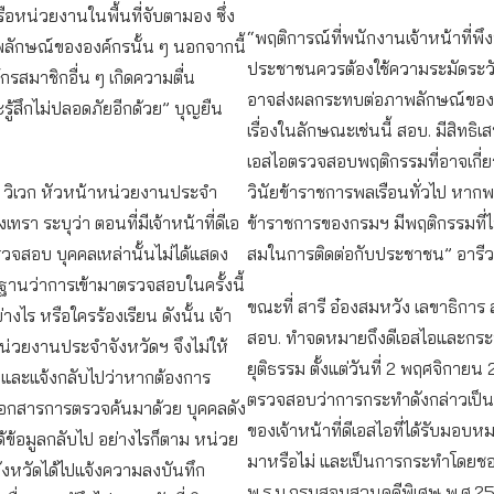
อหน่วยงานในพื้นที่จับตามอง ซึ่ง
“พฤติการณ์ที่พนักงานเจ้าหน้าที่พึงป
พลักษณ์ขององค์กรนั้น ๆ นอกจากนี้
ประชาชนควรต้องใช้ความระมัดระวัง
์กรสมาชิกอื่น ๆ เกิดความตื่น
อาจส่งผลกระทบต่อภาพลักษณ์ของ
้สึกไม่ปลอดภัยอีกด้วย” บุญยืน
เรื่องในลักษณะเช่นนี้ สอบ. มีสิทธิ
เอสไอตรวจสอบพฤติกรรมที่อาจเกี่ย
ี วิเวก หัวหน้าหน่วยงานประจำ
วินัยข้าราชการพลเรือนทั่วไป หากพ
งเทรา ระบุว่า ตอนที่มีเจ้าหน้าที่ดีเอ
ข้าราชการของกรมฯ มีพฤติกรรมที่ไ
วจสอบ บุคคลเหล่านั้นไม่ได้แสดง
สมในการติดต่อกับประชาชน” อารี
ฐานว่าการเข้ามาตรวจสอบในครั้งนี้
ขณะที่ สารี อ๋องสมหวัง เลขาธิการ 
ย่างไร หรือใครร้องเรียน ดังนั้น เจ้า
สอบ. ทำจดหมายถึงดีเอสไอและกร
น่วยงานประจำจังหวัดฯ จึงไม่ให้
ยุติธรรม ตั้งแต่วันที่ 2 พฤศจิกายน 
 และแจ้งกลับไปว่าหากต้องการ
ตรวจสอบว่าการกระทำดังกล่าวเป็
เอกสารการตรวจค้นมาด้วย บุคคลดัง
ของเจ้าหน้าที่ดีเอสไอที่ได้รับมอ
ได้ข้อมูลกลับไป อย่างไรก็ตาม หน่วย
มาหรือไม่ และเป็นการกระทำโดย
งหวัดได้ไปแจ้งความลงบันทึก
พ.ร.บ.กรมสอบสวนคดีพิเศษ พ.ศ.25