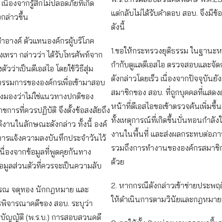
เนื่องจากรู้สึกไม่ปลอดภัยที่เกิด
แต่กลับไม่ได้รับคำตอบ สอบ. จึงมีข้อ
กล่าวขึ้น
ดังนี้
สำอางค์ ตัวแทนองค์กรผู้บริโภค
1.ขอให้กระทรวงยุติธรรม ในฐานะห
งเทรา กล่าวว่า ได้รับโทรศัพท์จาก
กำกับดูแลดีเอสไอ ตรวจสอบและจั
ตัวว่าเป็นดีเอสไอ โดยใช้วิธีสุ่ม
ดังกล่าวโดยเร็ว เนื่องจากปัจจุบันยั
กรรมการขององค์กรเพื่อเข้ามาสอบ
สมาชิกของ สอบ. ที่ถูกบุคคลที่แสดงตั
ึ่งมองว่าไม่ใช่แนวทางปกติของ
หน้าที่ดีเอสไอขอเข้าตรวจค้นเพิ่มขึ้นเ
การที่ควรปฏิบัติ จึงตั้งข้อสงสัยถึง
ทั้งเหตุการณ์ที่เกิดขึ้นบั่นทอนกำลังใจ
ติงานในลักษณะดังกล่าว ทั้งนี้ องค์
งานในพื้นที่ และส่งผลกระทบต่อภ
การแจ้งความลงบันทึกประจำวันไว้
รวมถึงการทำงานขององค์กรสมาชิ
เนื่องจากข้อมูลที่พูดคุยกันทาง
ด้วย
ข้อมูลส่วนตัวที่ควรจะเป็นความลับ
2. หากกรณีดังกล่าวเข้าข่ายประพฤติ
รรณ จตุทอง นักกฎหมาย และ
ให้ดำเนินการตามวินัยและกฎหมายที่
พิจารณาคดีของ สอบ. ระบุว่า
ัญญัติ (พ.ร.บ.) การสอบสวนคดี