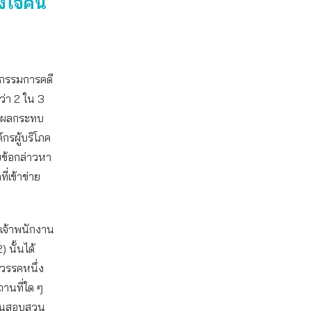
ังใจคน
ะกรรมการคดี
ว่า 2 ใน 3
ญมีผลกระทบ
กรผู้บริโภค
บข้อกล่าวหา
่เข้าข่าย
งเจ้าพนักงาน
 นั้นได้
วรรคหนึ่ง
ถานที่ใด ๆ
งานสอบสวน