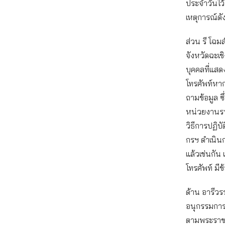
ประจำวันไว้ 
เหตุการณ์ดัง
ส่วน รี โฉม
จังหวัดฉะเชิ
บุคคลที่แสดง
โทรศัพท์หา
ถามข้อมูล ซ
หน่วยงานราช
วิธีการปฏิบั
กรฯ ดำเนิน
แล้วเช่นกัน 
โทรศัพท์ มี
ด้าน อารีว
อนุกรรมการ
ตามพระราชบ