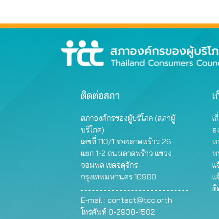
ติดต่อสภา
เก
สภาองค์กรของผู้บริโภค (สภาผู้
เก
บริโภค)
อ
เลขที่ 110/1 ซอยลาดพร้าว 26
หน
แยก 1-2 ถนนลาดพร้าว แขวง
ห
จอมพล เขตจตุจักร
แจ
กรุงเทพมหานคร 10900
แจ
ต
E-mail :
contact@tcc.or.th
โทรศัพท์ 0-2938-1502