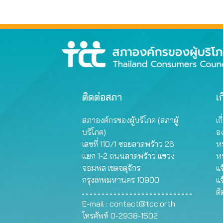
ติดต่อสภา
เก
สภาองค์กรของผู้บริโภค (สภาผู้
เก
บริโภค)
อ
เลขที่ 110/1 ซอยลาดพร้าว 26
หน
แยก 1-2 ถนนลาดพร้าว แขวง
ห
จอมพล เขตจตุจักร
แจ
กรุงเทพมหานคร 10900
แจ
ต
E-mail :
contact@tcc.or.th
โทรศัพท์ 0-2938-1502