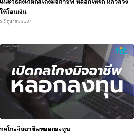
แนะวิธีสังเกตกลโกงมิจฉาชีพ หลอกให้รัก แล้วลวง
ให้โอนเงิน
9 มิถุนายน 2567
กลโกงมิจฉาชีพหลอกลงทุน