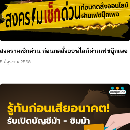
สงครามเช็กด่วน ก่อนกดสั่งออนไลน์ผ่านเฟซบุ๊กเพจ
5 มิถุนายน 2568