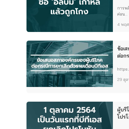
การพสั
ค่อน...
4 พฤศ
ข้อเ
ต่อกร
บีทีเ
https
29 ตุ
ผู้บร
โปรโม
เดือน