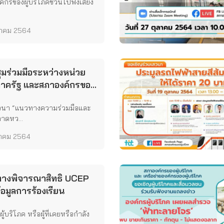
์กรของผู้บริโภคชวนไปฟังเสียง
ลาคม 2564
ุมร่วมมือระหว่างหน่วย
าครัฐ และสภาองค์กรของ
ิโภคเพื่อการคุ้มครองและ
สวนา “แนวทางความร่วมมือและ
ษ์สิทธิผู้บริโภค
าดหว...
ลาคม 2564
างพิจารณาสิทธิ UCEP
อมูลการร้องเรียน
ู้บริโภค หรือผู้ที่เคยหรือกำลัง