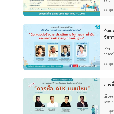
ได...
22 ตุ
ข้อเ
จัดก
ค่าส
“ข้อเส
ราคาน้.
22 ตุ
ควรซ
เนื่อง
Test Ki
22 ตุ