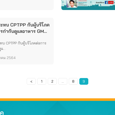
ะทบ CPTPP กับผู้บริโภค
ารกำกับดูแลอาหาร GMOs
ารปฏิเสธการนำเข้าสาร
ทบ CPTPP กับผู้บริโภคต่อการ
อันตราย
แ...
ลาคม 2564
<
Page
1
Page
2
…
Page
8
Page
9