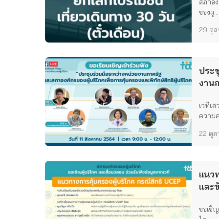
สภาองค
ของผู...
29 ตุ
ประช
งานภ
ผู้บร
เวทีเ
พิทัก
ความค
22 ตุ
แนวท
และข้
ขอเชิญผ