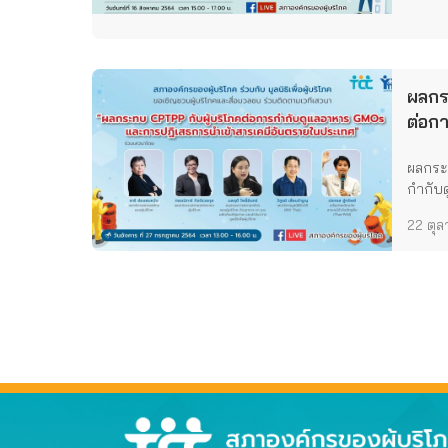
ผลกร
ต่อก
และก
ผลกระ
เคมี
กำกับดู
22 ตุ