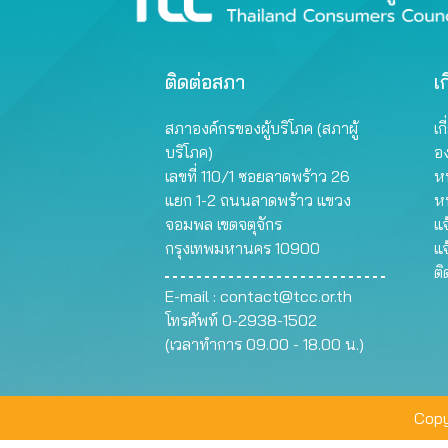
ติดต่อสภา
เก
สภาองค์กรของผู้บริโภค (สภาผู้
เก
บริโภค)
อ
เลขที่ 110/1 ซอยลาดพร้าว 26
หน
แยก 1-2 ถนนลาดพร้าว แขวง
ห
จอมพล เขตจตุจักร
แจ
กรุงเทพมหานคร 10900
แจ
ต
E-mail :
contact@tcc.or.th
โทรศัพท์ 0-2938-1502
(เวลาทำการ 09.00 - 18.00 น.)
Copy