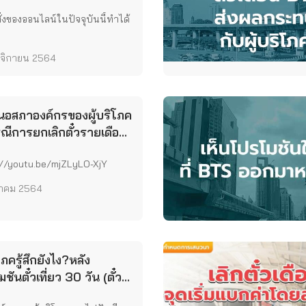
่งของออนไลน์ในปัจจุบันนี้ทำได้
จิกายน 2564
สนอสภาองค์กรของผู้บริโภค
ณีการยกเลิกตั๋วรายเดือน
อส
://youtu.be/mjZLyLO-XjY
ลาคม 2564
ิโภครู้สึกยังไง?หลัง
ชันตั๋วเที่ยว 30 วัน (ตั๋ว
) BTS ถูกยกเลิก