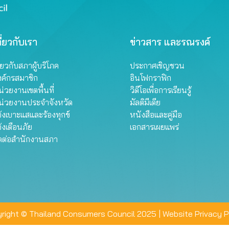
ี่ยวกับเรา
ข่าวสาร และรณรงค์
ี่ยวกับสภาผู้บริโภค
ประกาศเชิญชวน
งค์กรสมาชิก
อินโฟกราฟิก
่วยงานเขตพื้นที่
วิดีโอเพื่อการเรียนรู้
น่วยงานประจำจังหวัด
มัลติมีเดีย
้งเบาะแสและร้องทุกข์
หนังสือและคู่มือ
้งเตือนภัย
เอกสารเผยแพร่
ิดต่อสำนักงานสภา
right © Thailand Consumers Council 2025 |
Website Privacy P