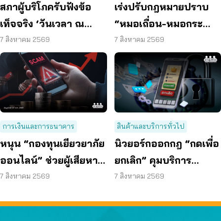
สภาผู้บริโภครับฟังข้อ
เร่งปรับกฎหมายปราบ
เท็จจริง ‘วันเวลา ณ
“หมอเถื่อน-หมอกระ
เจ้าพระยา’ ยืนยันมีถนน
เป๋า” ผ่า-ฉีด-จ่ายยา ไม่มี
7 สิงหาคม 2569
7 สิงหาคม 2569
6 ม. รอบอาคาร
ความรู้
การเงินและการธนาคาร
สินค้าและบริการทั่วไป
หนุน “กองทุนเยียวยาภัย
นิวยอร์กออกกฎ “กดเพื่อ
ออนไลน์” ช่วยผู้เสียหาย
ยกเลิก” คุมบริการ
ตั้งหลักได้ รวดเร็ว ทัน
ออนไลน์ ต่ออายุสมาชิก
7 สิงหาคม 2569
7 สิงหาคม 2569
ท่วงที
อัตโนมัติ