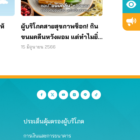
ผู้บริโภคสายสุขภาพช็อก! กิน
ห้
ขนมคลีนหวังผอม แต่ทำไมยิ่ง
กินยิ่งอ้วน?
15 มิถุนายน 2566
ประเด็นคุ้มครองผู้บริโภค
การเงินและการธนาคาร