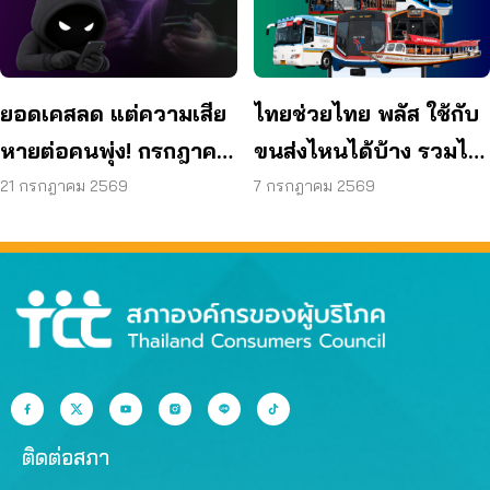
ยอดเคสลด แต่ความเสีย
ไทยช่วยไทย พลัส ใช้กับ
หายต่อคนพุ่ง! กรกฎาคม
ขนส่งไหนได้บ้าง รวมไว้
แค่ 17 วัน สูญแล้วกว่า
ให้แล้ว
21 กรกฎาคม 2569
7 กรกฎาคม 2569
521 ล้านบาท
ติดต่อสภา