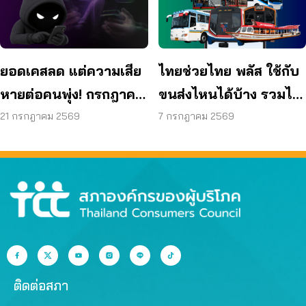
ยอดเคสลด แต่ความเสีย
ไทยช่วยไทย พลัส ใช้กับ
หายต่อคนพุ่ง! กรกฎาคม
ขนส่งไหนได้บ้าง รวมไว้
แค่ 17 วัน สูญแล้วกว่า
ให้แล้ว
21 กรกฎาคม 2569
7 กรกฎาคม 2569
521 ล้านบาท
ติดต่อสภา