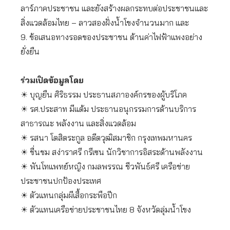
ลาร์ภาคประชาชน และยังสร้างผลกระทบต่อประชาชนและ
สิ่งแวดล้อมไทย – ลาวสองฝั่งน้ำโขงจำนวนมาก และ
9. ข้อเสนอทางรอดของประชาชน ต้านค่าไฟฟ้าแพงอย่าง
ยั่งยืน
ร่วมเปิดข้อมูลโดย
☀ บุญยืน ศิริธรรม ประธานสภาองค์กรของผู้บริโภค
☀ รศ.ประสาท มีแต้ม ประธานอนุกรรมการด้านบริการ
สาธารณะ พลังงาน และสิ่งแวดล้อม
☀ รสนา โตสิตระกูล อดีตวุฒิสมาชิก กรุงเทพมหานคร
☀ ชื่นชม สง่าราศรี กรีเซน นักวิชาการอิสระด้านพลังงาน
☀ พันโทแพทย์หญิง กมลพรรณ ชีวพันธ์ศรี เครือข่าย
ประชาชนปกป้องประเทศ
☀ ตัวแทนกลุ่มผีเสื้อกระพือปีก
☀ ตัวแทนเครือข่ายประชาชนไทย 8 จังหวัดลุ่มน้ำโขง