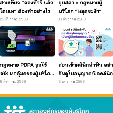
สายเที่ยว “จองทัวร์ แล้ว
ยุบสภา = กฎหมายผู้
โดนเท” ต้องทำอย่างไร
บริโภค “หยุดชะงัก”
23 ธันวาคม 2568
18 ธันวาคม 2568
กฎหมาย PDPA ถูกใช้
ก่อนเข้าคลินิกทำฟัน อย่า
จริง แต่คุ้มครองผู้บริโภค
ลืมดูใบอนุญาตเปิดคลินิก
พอหรือยัง?
6 สิงหาคม 2568
5 มกราคม 2568