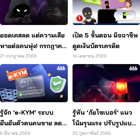
ยอดเคสลด แต่ความเสีย
เปิด 5 ขั้นตอน มิจฉาชีพ
หายต่อคนพุ่ง! กรกฎาคม
ดูดเงินบัตรเครดิต
แค่ 17 วัน สูญแล้วกว่า
21 กรกฎาคม 2569
14 เมษายน 2569
521 ล้านบาท
รู้จัก ‘e-KYM’ ระบบ
รู้ทัน ‘ภัยไซเบอร์’ แนว
ยืนยันตัวตนคนขาย ลด
โน้มรุนแรง ปรับรูปแบบ
โกงออนไลน์
ใหม่
6 มีนาคม 2569
20 กุมภาพันธ์ 2569