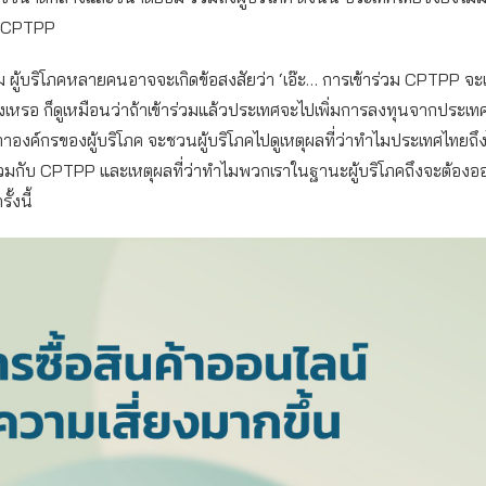
วม CPTPP
ม ผู้บริโภคหลายคนอาจจะเกิดข้อสงสัยว่า ‘เอ๊ะ… การเข้าร่วม CPTPP จะ
งเหรอ ก็ดูเหมือนว่าถ้าเข้าร่วมแล้วประเทศจะไปเพิ่มการลงทุนจากประเท
สภาองค์กรของผู้บริโภค จะชวนผู้บริโภคไปดูเหตุผลที่ว่าทำไมประเทศไทยถึง
าร่วมกับ CPTPP และเหตุผลที่ว่าทำไมพวกเราในฐานะผู้บริโภคถึงจะต้องอ
ั้งนี้