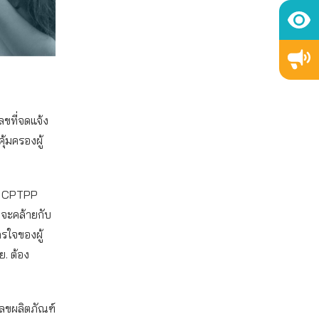
ที่จดแจ้ง
้มครองผู้
วม CPTPP
งจะคล้ายกับ
รใจของผู้
ย. ต้อง
เลขผลิตภัณฑ์